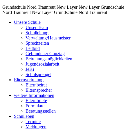
Grundschule Nord Traunreut
New Layer
New Layer
Grundschule
Nord Traunreut
New Layer
Grundschule Nord Traunreut
Unsere Schule
Unser Team
Schulleitung
Verwaltung/Hausmeister
Sprechzeiten
Leitbild
Gebundener Ganztag
Betreuungsmöglichkeiten
Jugendsozialarbeit
JeKi
Schulsprengel
Elternvertretung
Elternbeirat
Elternsprecher
weitere Informationen
Elternbriefe
Formulare
Beratungsstellen
Schulleben
Termine
Meldungen